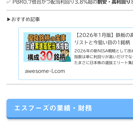
✅ PBR0.7倍台かつ配当利回り3.8％超の
割安・高利回り
▶おすすめ記事
【2026年1月版】鉄板の
リストと今狙い目の1銘柄
2026年の新NISA戦略として
指数は単に利回りが高いだけでな
たまさに日本株の選抜エリート集
っ...
awesome-l.com
エスフーズの業績・財務