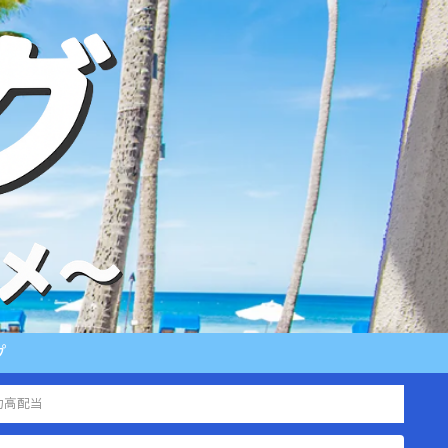
プ
力高配当