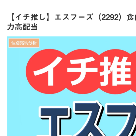
【イチ推し】エスフーズ（2292）
力高配当
個別銘柄分析