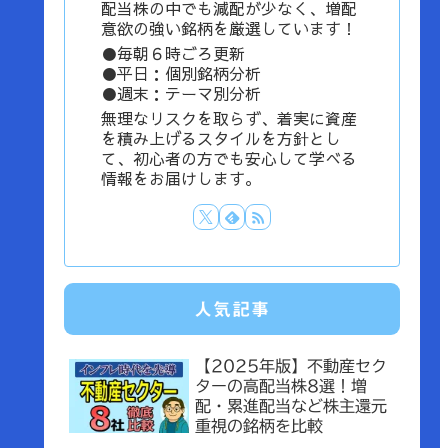
配当株の中でも減配が少なく、増配
意欲の強い銘柄を厳選しています！
●毎朝６時ごろ更新
●平日：個別銘柄分析
●週末：テーマ別分析
無理なリスクを取らず、着実に資産
を積み上げるスタイルを方針とし
て、初心者の方でも安心して学べる
情報をお届けします。
人気記事
【2025年版】不動産セク
ターの高配当株8選！増
配・累進配当など株主還元
重視の銘柄を比較