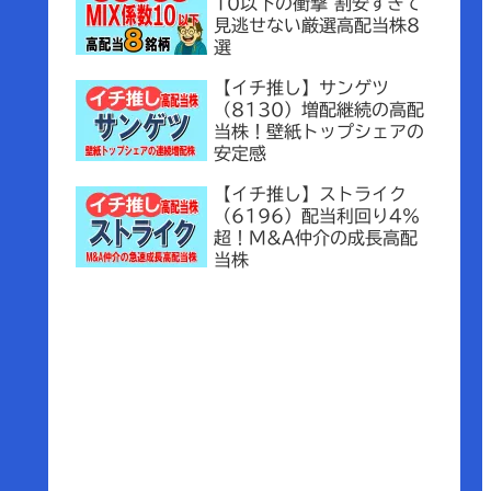
10以下の衝撃 割安すぎて
見逃せない厳選高配当株8
選
【イチ推し】サンゲツ
（8130）増配継続の高配
当株！壁紙トップシェアの
安定感
【イチ推し】ストライク
（6196）配当利回り4％
超！M&A仲介の成長高配
当株