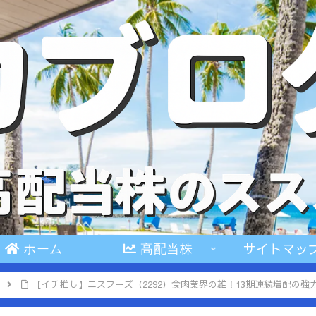
サイトマッ
ホーム
高配当株
【イチ推し】エスフーズ（2292）食肉業界の雄！13期連続増配の強