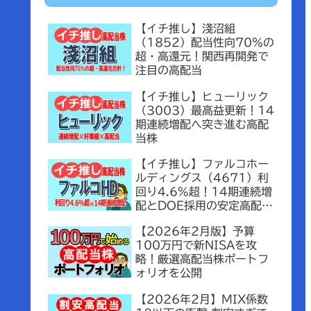
【イチ推し】淺沼組
（1852）配当性向70％の
超・高還元！関西再開発で
注目の高配当
【イチ推し】ヒューリック
（3003）最高益更新！14
期連続増配へ突き進む高配
当株
【イチ推し】ファルコホー
ルディングス（4671）利
回り4.6%超！14期連続増
配とDOE採用の安定高配当
銘柄
【2026年2月版】予算
100万円で新NISAを攻
略！厳選高配当株ポートフ
ォリオを公開
【2026年2月】MIX係数