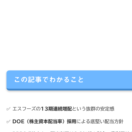
この記事でわかること
✅ エスフーズの
13期連続増配
という抜群の安定感
✅
DOE（株主資本配当率）採用
による底堅い配当方針