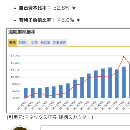
自己資本比率：
52.8％ ☀️
有利子負債比率：
46.0% ☀️
(引用元:マネックス証券 銘柄スカウター)