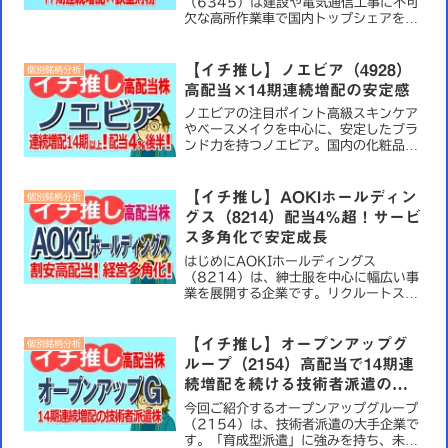
（6345）は建設や電気通信工事に不可
欠な高所作業車で国内トップシェアを誇
る優良企業です。強固な市場地位と圧倒
的な財務基盤に高い配当利回りで長期投
資を考える高配当株投資家にとって非常
【イチ推し】ノエビア（4928）
個別銘柄分析
に魅力的な銘柄と言えま...
高配当×14期連続増配の安定感
ノエビアの注目ポイント高級スキンケア
やベースメイクを中心に、安定したブラ
ンド力を持つノエビア。国内の化粧品市
場で一定のシェアを確保しつつ、安定配
当を続けている点が注目されます。【ノ
エビアのイチ推しポイント】 【高配当】
【イチ推し】AOKIホールディン
個別銘柄分析
14期連続の増配実績...
グス（8214）配当4％超！サービ
ス多角化で安定成長
はじめにAOKIホールディングス
（8214）は、紳士服を中心に幅広い事
業を展開する企業です。リクルートスー
ツやフォーマルウェアでの知名度に加
え、ブライダル事業やカラオケ、フィッ
トネスなどサービス分野にも強みを持
【イチ推し】オープンアップグ
個別銘柄分析
ち、多角的な収益基盤を築いてい...
ループ（2154）高配当で14期連
続増配を続ける技術者派遣の優
良株
今回ご紹介するオープンアップグループ
（2154）は、技術者派遣の大手企業で
す。「育成型派遣」に強みを持ち、未経