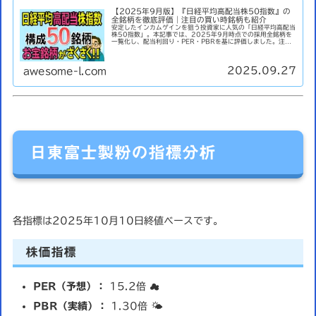
【2025年9月版】『日経平均高配当株50指数』の
全銘柄を徹底評価｜注目の買い時銘柄も紹介
安定したインカムゲインを狙う投資家に人気の「日経平均高配当
株50指数」。本記事では、2025年9月時点での採用全銘柄を
一覧化し、配当利回り・PER・PBRを基に評価しました。注目
銘柄やランキングも紹介します。日経平均高配当株50指数とは
日経...
2025.09.27
awesome-l.com
日東富士製粉の指標分析
各指標は2025年10月10日終値ベースです。
株価指標
PER（予想）：
15.2倍 ☁️
PBR（実績）：
1.30倍 🌤️