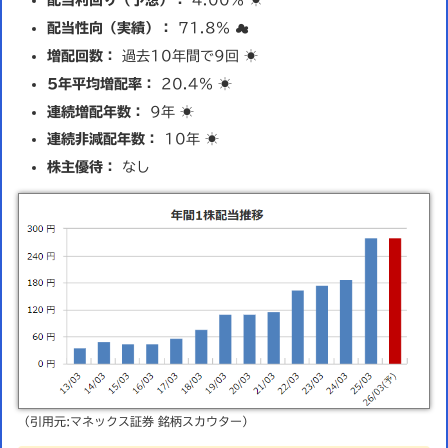
配当利回り（予想）：
4.00％ ☀️
配当性向（実績）：
71.8％ ☁️
増配回数：
過去10年間で9回 ☀️
5年平均増配率：
20.4％ ☀️
連続増配年数：
9年 ☀️
連続非減配年数：
10年 ☀️
株主優待：
なし
（引用元:マネックス証券 銘柄スカウター）