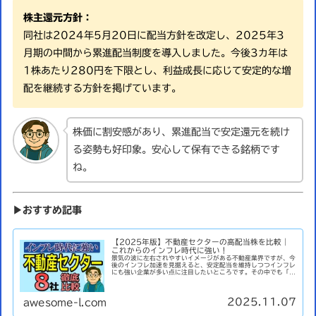
株主還元方針：
同社は2024年5月20日に配当方針を改定し、2025年3
月期の中間から累進配当制度を導入しました。今後3カ年は
1株あたり280円を下限とし、利益成長に応じて安定的な増
配を継続する方針を掲げています。
株価に割安感があり、累進配当で安定還元を続け
る姿勢も好印象。安心して保有できる銘柄です
ね。
▶おすすめ記事
【2025年版】不動産セクターの高配当株を比較｜
これからのインフレ時代に強い！
景気の波に左右されやすいイメージがある不動産業界ですが、今
後のインフレ加速を見据えると、安定配当を維持しつつインフレ
にも強い企業が多い点に注目したいところです。その中でも「高
配当×財務健全×割安感」がそろった不動産関連株をピックアッ
プ。 2...
2025.11.07
awesome-l.com