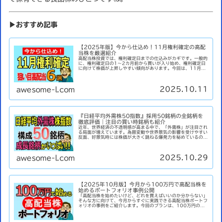
▶おすすめ記事
【2025年版】今から仕込め！11月権利確定の高配
当株を厳選紹介
高配当株投資では、権利確定日までの仕込みがカギです。一般的
に、権利確定日の1〜2カ月前から買いが入り始め、権利確定日
に向けて株価が上昇しやすい傾向があります。今回は、11月に
権利が確定する注目の高配当株から、財務健全性と配当実績が光
る2銘柄...
2025.10.11
awesome-l.com
『日経平均外需株50指数』採用50銘柄の全銘柄を
徹底評価｜注目の買い時銘柄も紹介
近年、世界経済の不透明感が高まる中で、「外需株」が注目され
る局面が増えています。為替変動や世界景気の影響を受けやすい
反面、好景気時には株価が大きく跳ねる爆発力を秘めているのも
特徴です。日経平均外需株50指数とは「日経平均外需株50指
数」は、...
2025.10.29
awesome-l.com
【2025年10月版】今月から100万円で高配当株を
始めるポートフォリオ事例公開
「高配当株を始めたいけど、どれを買えばいいのか分からない」
そんな方に向けて、今月からすぐに実践できる高配当株ポートフ
ォリオの事例をご紹介します。今回のプランは、100万円の元
手を使って10銘柄に分散投資。 すべて配当利回り4％以上の銘
柄を...