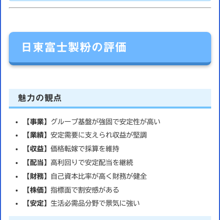
日東富士製粉の評価
魅力の観点
【事業】
グループ基盤が強固で安定性が高い
【業績】
安定需要に支えられ収益が堅調
【収益】
価格転嫁で採算を維持
【配当】
高利回りで安定配当を継続
【財務】
自己資本比率が高く財務が健全
【株価】
指標面で割安感がある
【安定】
生活必需品分野で景気に強い