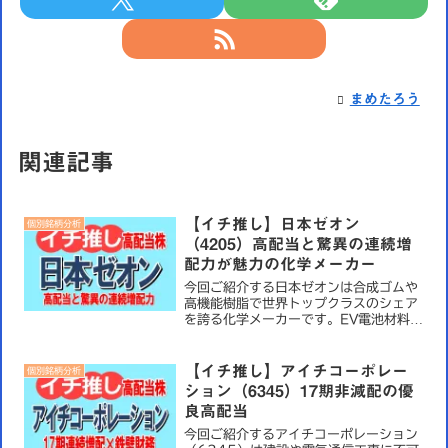
まめたろう
関連記事
【イチ推し】日本ゼオン
個別銘柄分析
（4205）高配当と驚異の連続増
配力が魅力の化学メーカー
今回ご紹介する日本ゼオンは合成ゴムや
高機能樹脂で世界トップクラスのシェア
を誇る化学メーカーです。EV電池材料や
医療用手袋など今後も需要が堅調なニッ
チ市場で圧倒的な強みを持っています。
株主還元を大幅に強化しており高配当株
【イチ推し】アイチコーポレー
個別銘柄分析
投資家として絶対に見逃...
ション（6345）17期非減配の優
良高配当
今回ご紹介するアイチコーポレーション