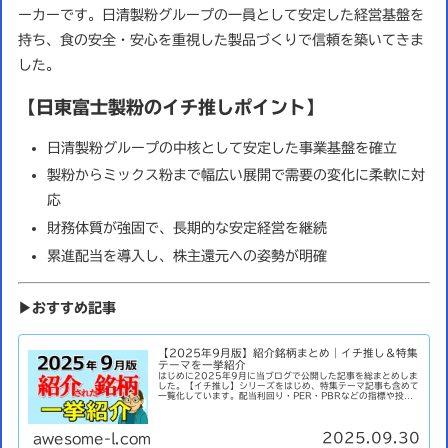
ーカーです。日清製粉グループの一員として安定した経営基盤を
持ち、食の安全・安心を重視した製品づくりで信頼を築いてきま
した。
【日東富士製粉のイチ推しポイント】
日清製粉グループの中核として安定した事業基盤を確立
製粉からミックス粉まで幅広い展開で需要の変化に柔軟に対
応
財務体質が強固で、長期的な安定経営を継続
累進配当を導入し、株主還元への姿勢が明確
▶おすすめ記事
【2025年9月版】紹介銘柄まとめ｜イチ推し＆特集
テーマを一挙紹介
はじめに2025年9月に当ブログで公開した記事を総まとめしま
した。【イチ推し】シリーズをはじめ、特集テーマ記事も含めて
一覧化しています。配当利回り・PER・PBRなどの指標や投資
の注目ポイントを整理しましたので、ぜひ気になる記事をクリッ
クし...
2025.09.30
awesome-l.com