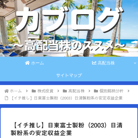
ホーム
高配当株
サイトマップ
ホーム
株式投資
高配当株
個別銘柄分析
【イチ推し】日東富士製粉（2003）日清製粉系の安定収益企業
【イチ推し】日東富士製粉（2003）日清
製粉系の安定収益企業