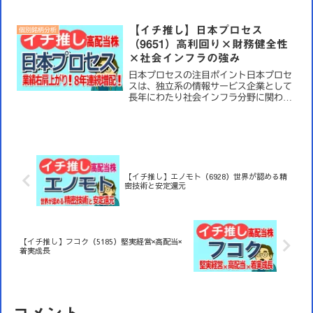
験者をエンジニアに育て上げるのが特徴
です。建設や製造、IT分野で高いシェア
を誇っています。業績の拡大とともに配
【イチ推し】日本プロセス
個別銘柄分析
当金を増やし続けてい...
（9651）高利回り×財務健全性
×社会インフラの強み
日本プロセスの注目ポイント日本プロセ
スは、独立系の情報サービス企業として
長年にわたり社会インフラ分野に関わり
続けてきました。鉄道をはじめ公共や金
融などの分野で信頼を獲得し、堅実な事
業基盤を築いています。【日本プロセス
のイチ推しポイント】 業...
【イチ推し】エノモト（6928）世界が認める精
密技術と安定還元
【イチ推し】フコク（5185）堅実経営×高配当×
着実成長