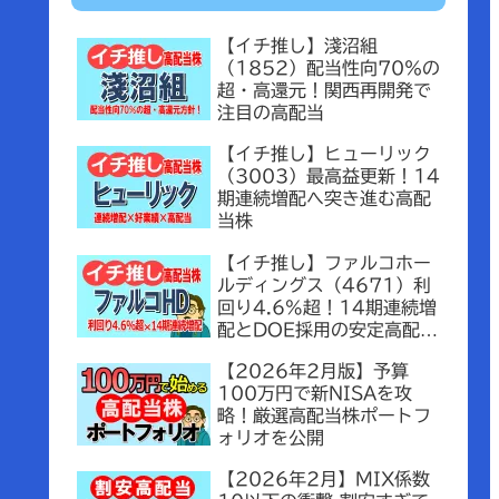
【イチ推し】淺沼組
（1852）配当性向70％の
超・高還元！関西再開発で
注目の高配当
【イチ推し】ヒューリック
（3003）最高益更新！14
期連続増配へ突き進む高配
当株
【イチ推し】ファルコホー
ルディングス（4671）利
回り4.6%超！14期連続増
配とDOE採用の安定高配当
銘柄
【2026年2月版】予算
100万円で新NISAを攻
略！厳選高配当株ポートフ
ォリオを公開
【2026年2月】MIX係数