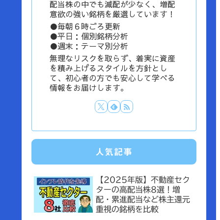
配当株の中でも減配が少なく、増配
意欲の強い銘柄を厳選しています！
●毎朝６時ごろ更新
●平日：個別銘柄分析
●週末：テーマ別分析
無理なリスクを取らず、着実に資産
を積み上げるスタイルを方針とし
て、初心者の方でも安心して学べる
情報をお届けします。
人気記事
【2025年版】不動産セク
ターの高配当株8選！増
配・累進配当など株主還元
重視の銘柄を比較